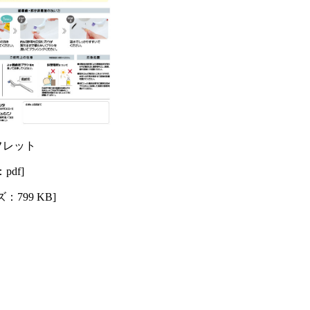
フレット
df]
799 KB]