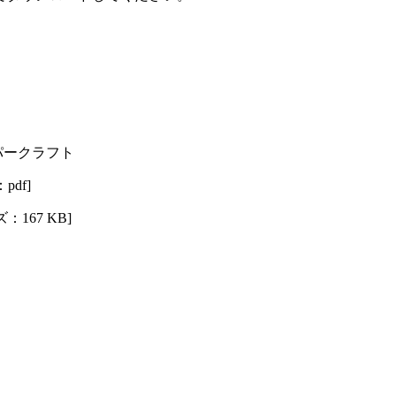
パークラフト
df]
167 KB]