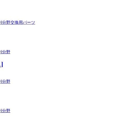
剖分野
交換用パーツ
剖分野
]
剖分野
剖分野