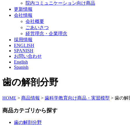
院内コミュニケーション向け商品
更新情報
会社情報
会社概要
ごあいさつ
経営理念・企業理念
採用情報
ENGLISH
SPANISH
お問い合わせ
English
Spanish
歯の解剖分野
HOME
>
商品情報
>
歯科学教育向け商品・実習模型
>
歯の解
商品カテゴリから探す
歯の解剖分野