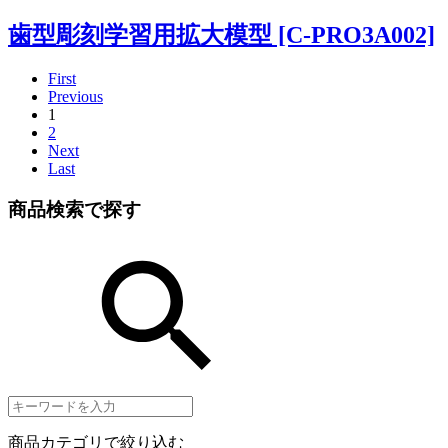
歯型彫刻学習用拡大模型 [C-PRO3A002]
First
Previous
1
2
Next
Last
商品検索で探す
商品カテゴリで絞り込む