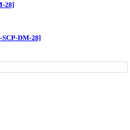
28]
P-DM-28]