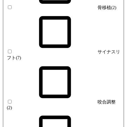
骨移植
(2)
サイナスリ
フト
(7)
咬合調整
(2)