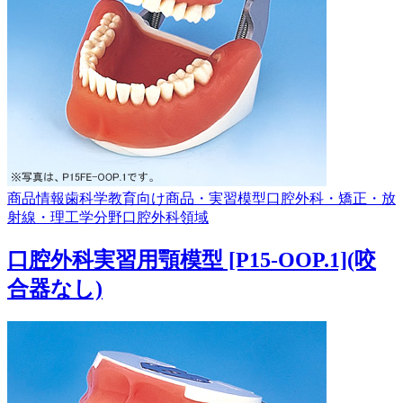
商品情報
歯科学教育向け商品・実習模型
口腔外科・矯正・放
射線・理工学分野
口腔外科領域
口腔外科実習用顎模型 [P15-OOP.1](咬
合器なし)