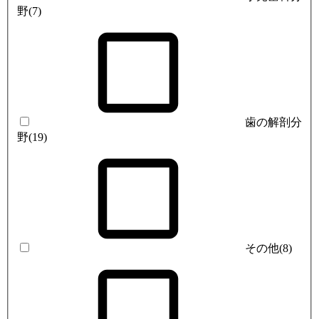
野
(7)
歯の解剖分
野
(19)
その他
(8)