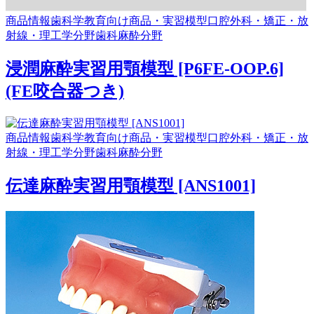
商品情報
歯科学教育向け商品・実習模型
口腔外科・矯正・放
射線・理工学分野
歯科麻酔分野
浸潤麻酔実習用顎模型 [P6FE-OOP.6]
(FE咬合器つき)
商品情報
歯科学教育向け商品・実習模型
口腔外科・矯正・放
射線・理工学分野
歯科麻酔分野
伝達麻酔実習用顎模型 [ANS1001]