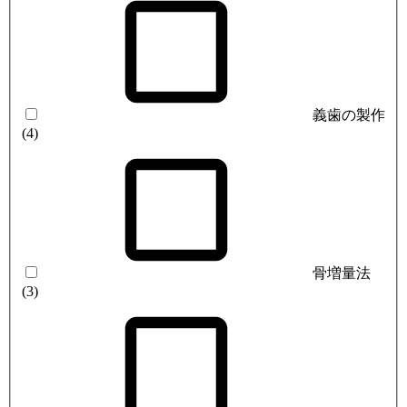
義歯の製作
(4)
骨増量法
(3)