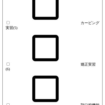
カービング
実習
(5)
矯正実習
(6)