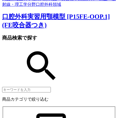
射線・理工学分野
口腔外科領域
口腔外科実習用顎模型 [P15FE-OOP.1]
(FE咬合器つき)
商品検索で探す
商品カテゴリで絞り込む