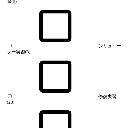
習
(8)
シミュレー
ター実習
(8)
修復実習
(28)