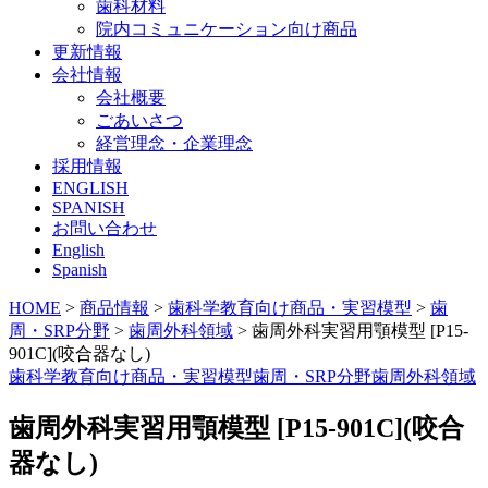
歯科材料
院内コミュニケーション向け商品
更新情報
会社情報
会社概要
ごあいさつ
経営理念・企業理念
採用情報
ENGLISH
SPANISH
お問い合わせ
English
Spanish
HOME
>
商品情報
>
歯科学教育向け商品・実習模型
>
歯
周・SRP分野
>
歯周外科領域
>
歯周外科実習用顎模型 [P15-
901C](咬合器なし)
歯科学教育向け商品・実習模型
歯周・SRP分野
歯周外科領域
歯周外科実習用顎模型 [P15-901C](咬合
器なし)