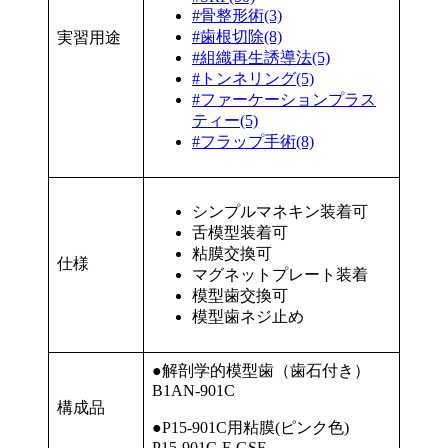
#骨整形術(3)
#歯根切除(8)
実習用途
#組織再生誘導法(5)
#トンネリング(5)
#ファーケーションプラス
ティー(5)
#フラップ手術(8)
シンプルマネキン装着可
舌模型装着可
粘膜交換可
仕様
マグネットプレート装着
模型歯交換可
模型歯ネジ止め
●解剖学的模型歯（歯石付き）
B1AN-901C
構成品
●P15-901C用粘膜(ピンク色)
P15-901C-F-GSF