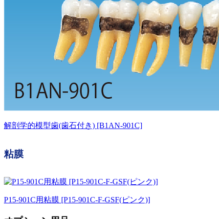
解剖学的模型歯(歯石付き) [B1AN-901C]
粘膜
P15-901C用粘膜 [P15-901C-F-GSF(ピンク)]