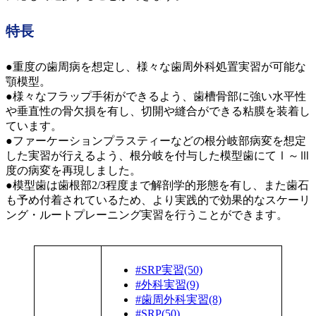
特長
●重度の歯周病を想定し、様々な歯周外科処置実習が可能な
顎模型。
●様々なフラップ手術ができるよう、歯槽骨部に強い水平性
や垂直性の骨欠損を有し、切開や縫合ができる粘膜を装着し
ています。
●ファーケーションプラスティーなどの根分岐部病変を想定
した実習が行えるよう、根分岐を付与した模型歯にてⅠ～Ⅲ
度の病変を再現しました。
●模型歯は歯根部2/3程度まで解剖学的形態を有し、また歯石
も予め付着されているため、より実践的で効果的なスケーリ
ング・ルートプレーニング実習を行うことができます。
#SRP実習(50)
#外科実習(9)
#歯周外科実習(8)
#SRP(50)