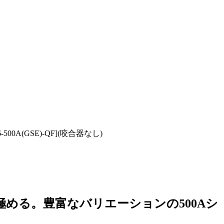
00A(GSE)-QF](咬合器なし)
める。豊富なバリエーションの500Aシ