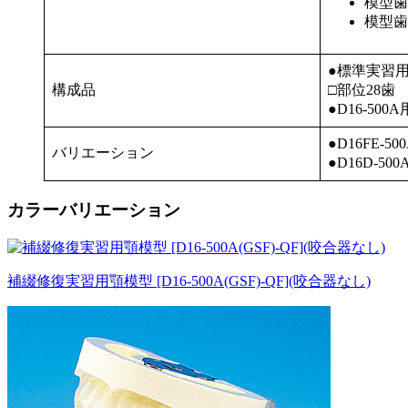
模型歯
模型歯
●標準実習用
構成品
□部位28歯
●D16-500
●D16FE-5
バリエーション
●D16D-50
カラーバリエーション
補綴修復実習用顎模型 [D16-500A(GSF)-QF](咬合器なし)