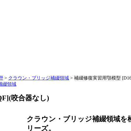
野
>
クラウン・ブリッジ補綴領域
>
補綴修復実習用顎模型 [D16-5
補綴領域
QF](咬合器なし)
クラウン・ブリッジ補綴領域を極
リーズ。