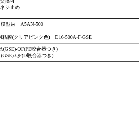
交換可
ネジ止め
模型歯 A5AN-500
A用粘膜(クリアピンク色) D16-500A-F-GSE
00A(GSE)-QF(FE咬合器つき)
0A(GSE)-QF(D咬合器つき)