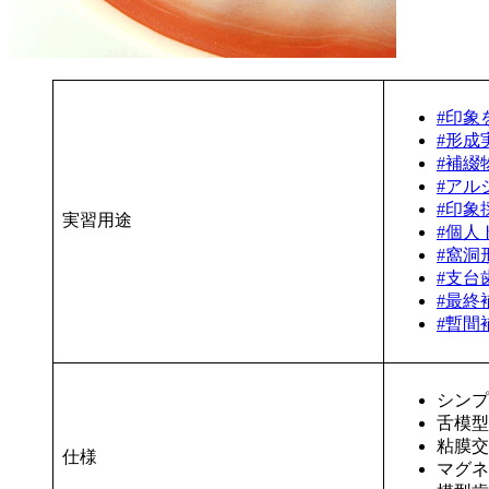
#印象
#形成実
#補綴物
#アル
#印象採
実習用途
#個人
#窩洞形
#支台歯
#最終
#暫間
シンプ
舌模型
粘膜交
仕様
マグネ