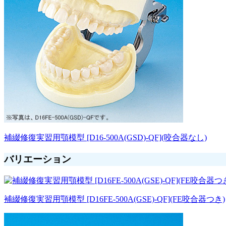
補綴修復実習用顎模型 [D16-500A(GSD)-QF](咬合器なし)
バリエーション
補綴修復実習用顎模型 [D16FE-500A(GSE)-QF](FE咬合器つき)