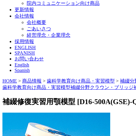
院内コミュニケーション向け商品
更新情報
会社情報
会社概要
ごあいさつ
経営理念・企業理念
採用情報
ENGLISH
SPANISH
お問い合わせ
English
Spanish
HOME
>
商品情報
>
歯科学教育向け商品・実習模型
>
補綴分
歯科学教育向け商品・実習模型
補綴分野
クラウン・ブリッジ
補綴修復実習用顎模型 [D16-500A(GSE)-