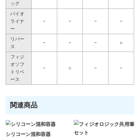
ック
バイオ
ライナ
–
–
–
–
ー
リバー
–
–
–
○
ス
フィジ
オソフ
–
○
–
–
トリベ
ース
関連商品
シリコーン混和容器