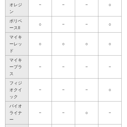
オレジ
–
–
–
○
ン
ポリベ
○
–
–
○
ースⅡ
マイキ
ーレッ
○
○
○
○
ド
マイキ
ープラ
–
–
–
–
ス
フィジ
オクイ
–
–
–
○
ック
バイオ
ライナ
–
–
○
–
ー