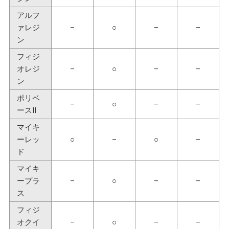
アルフ
ァレジ
–
○
–
–
ン
フィジ
オレジ
–
○
–
–
ン
ポリベ
–
○
–
–
ースⅡ
マイキ
ーレッ
○
–
○
–
ド
マイキ
ープラ
–
○
–
–
ス
フィジ
オクイ
–
○
–
–