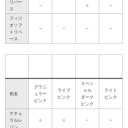
リバー
–
○
–
ス
フィジ
オソフ
–
–
–
–
トリベ
ース
スペシ
グラニ
ライブ
ャル
ライト
色名
ュラー
ピンク
ダーク
ピンク
ピンク
ピンク
ナチュ
ラルレ
○
○
–
–
ジン