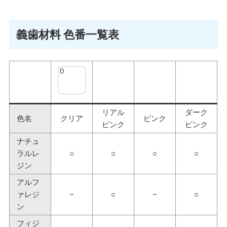
義歯材料 色番一覧表
リアル
ダーク
色名
クリア
ピンク
ピンク
ピンク
ナチュ
ラルレ
○
○
○
○
ジン
アルフ
ァレジ
–
○
–
○
ン
フィジ