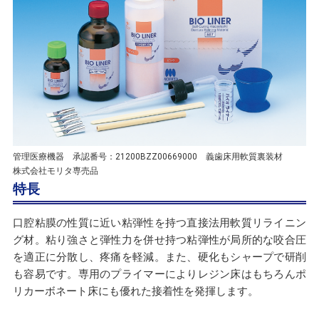
管理医療機器 承認番号：21200BZZ00669000 義歯床用軟質裏装材
株式会社モリタ専売品
特長
口腔粘膜の性質に近い粘弾性を持つ直接法用軟質リライニン
グ材。粘り強さと弾性力を併せ持つ粘弾性が局所的な咬合圧
を適正に分散し、疼痛を軽減。また、硬化もシャープで研削
も容易です。専用のプライマーによりレジン床はもちろんポ
リカーボネート床にも優れた接着性を発揮します。