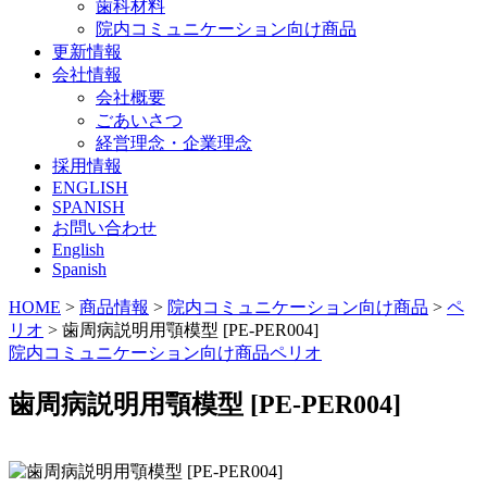
歯科材料
院内コミュニケーション向け商品
更新情報
会社情報
会社概要
ごあいさつ
経営理念・企業理念
採用情報
ENGLISH
SPANISH
お問い合わせ
English
Spanish
HOME
>
商品情報
>
院内コミュニケーション向け商品
>
ペ
リオ
>
歯周病説明用顎模型 [PE-PER004]
院内コミュニケーション向け商品
ペリオ
歯周病説明用顎模型 [PE-PER004]