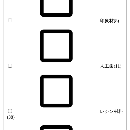
印象材
(8)
人工歯
(11)
レジン材料
(38)