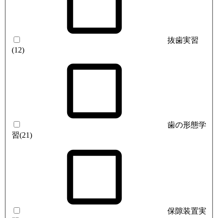
抜歯実習
(12)
歯の形態学
習
(21)
保隙装置実