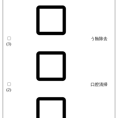
う蝕除去
(3)
口腔清掃
(2)