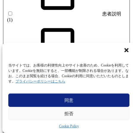
患者説明
(1)
ブラッシン
当サイトでは、お客様の利便性向上やサイト改善のため、Cookieを利用して
います。Cookieを無効にすると、一部機能が制限される場合があります。な
グ指導
(1)
お、このまま閲覧を続ける場合、Cookieの利用に同意いただいたものとしま
す。
プライバシーポリシーはこちら
同意
拒否
アルジネー
ト印象
(76)
Cookie Policy