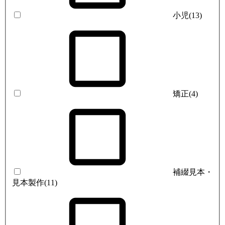
小児
(13)
矯正
(4)
補綴見本・
見本製作
(11)