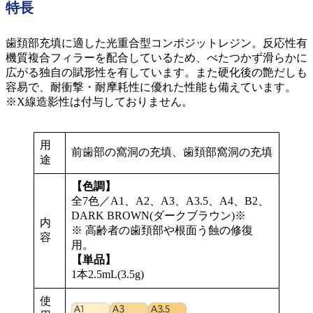
特長
歯頚部充填に適した光重合型コンポジットレジン。反応性有
機質複合フィラーを配合しているため、べたつかず滑らかに
広がる独自の賦形性を有しています。また硬化後の艶だしも
容易で、耐衝撃・耐摩耗性に優れた性能も備えています。
※X線造影性は付与しておりません。
用
前歯部の窩洞の充填、歯頚部窩洞の充填
途
【色調】
全7色／A1、A2、A3、A3.5、A4、B2、
DARK BROWN(ダークブラウン)※
内
※ 高齢者の歯頚部や根面う蝕の修復
容
用。
【単品】
1本2.5mL(3.5g)
使