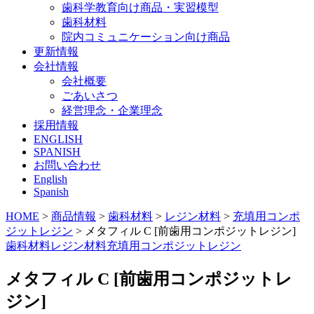
歯科学教育向け商品・実習模型
歯科材料
院内コミュニケーション向け商品
更新情報
会社情報
会社概要
ごあいさつ
経営理念・企業理念
採用情報
ENGLISH
SPANISH
お問い合わせ
English
Spanish
HOME
>
商品情報
>
歯科材料
>
レジン材料
>
充填用コンポ
ジットレジン
>
メタフィル C [前歯用コンポジットレジン]
歯科材料
レジン材料
充填用コンポジットレジン
メタフィル C [前歯用コンポジットレ
ジン]