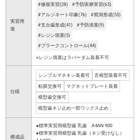
#修復実習(28)
#予防医療実習(65)
#アルジネート印象(76)
#窩洞形成(55)
実習用
#支台歯形成(41)
#予防填塞(9)
途
#レジン填塞(5)
#プラークコントロール(44)
※レジン填塞はラバーダム装着不可
シンプルマネキン装着可
舌模型装着不可
粘膜交換可
マグネットプレート装着
仕様
模型歯交換可
模型歯ネジ止め一部ワックス止め
●標準実習用模型歯 乳歯 A4AN-900
●標準実習用模型歯 乳歯（ネジ受けなし）
構成品