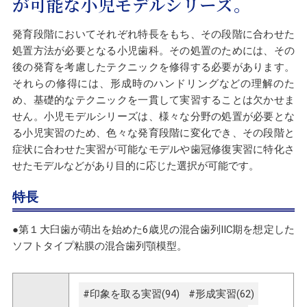
が可能な小児モデルシリーズ。
発育段階においてそれぞれ特長をもち、その段階に合わせた
処置方法が必要となる小児歯科。その処置のためには、その
後の発育を考慮したテクニックを修得する必要があります。
それらの修得には、形成時のハンドリングなどの理解のた
め、基礎的なテクニックを一貫して実習することは欠かせま
せん。小児モデルシリーズは、様々な分野の処置が必要とな
る小児実習のため、色々な発育段階に変化でき、その段階と
症状に合わせた実習が可能なモデルや歯冠修復実習に特化さ
せたモデルなどがあり目的に応じた選択が可能です。
特長
●第１大臼歯が萌出を始めた6歳児の混合歯列ⅡC期を想定した
ソフトタイプ粘膜の混合歯列顎模型。
#印象を取る実習(94)
#形成実習(62)