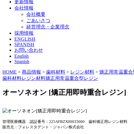
更新情報
会社情報
会社概要
ごあいさつ
経営理念・企業理念
採用情報
ENGLISH
SPANISH
お問い合わせ
English
Spanish
HOME
>
商品情報
>
歯科材料
>
レジン材料
>
矯正用常温重合
歯科材料
レジン材料
矯正用常温重合型レジン
オーソネオン [矯正用即時重合レジン]
管理医療機器 認証番号：225AFBZX00035000 歯科矯正用レジン材料
販売元：フォレスタデント・ジャパン株式会社