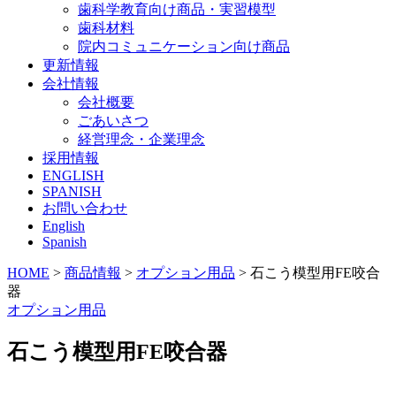
歯科学教育向け商品・実習模型
歯科材料
院内コミュニケーション向け商品
更新情報
会社情報
会社概要
ごあいさつ
経営理念・企業理念
採用情報
ENGLISH
SPANISH
お問い合わせ
English
Spanish
HOME
>
商品情報
>
オプション用品
>
石こう模型用FE咬合
器
オプション用品
石こう模型用FE咬合器