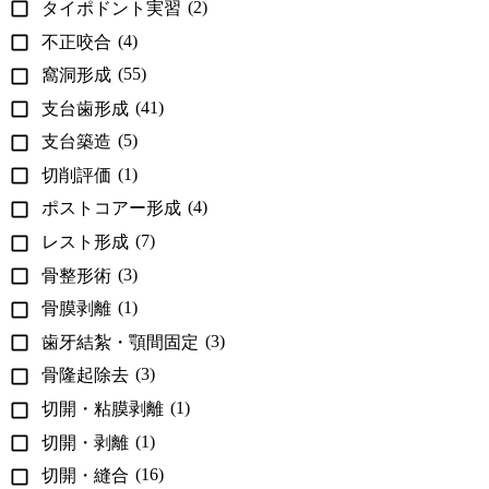
(2)
タイポドント実習
(4)
不正咬合
(55)
窩洞形成
(41)
支台歯形成
(5)
支台築造
(1)
切削評価
(4)
ポストコアー形成
(7)
レスト形成
(3)
骨整形術
(1)
骨膜剥離
(3)
歯牙結紮・顎間固定
(3)
骨隆起除去
(1)
切開・粘膜剥離
(1)
切開・剥離
(16)
切開・縫合