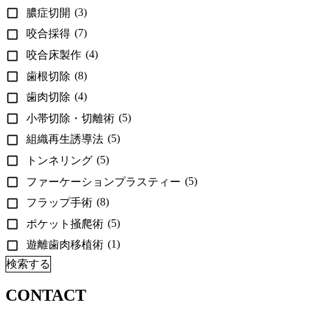
(3)
膿症切開
(7)
咬合採得
(4)
咬合床製作
(8)
歯根切除
(4)
歯肉切除
(5)
小帯切除・切離術
(5)
組織再生誘導法
(5)
トンネリング
(5)
ファーケーションプラスティー
(8)
フラップ手術
(5)
ポケット掻爬術
(1)
遊離歯肉移植術
検索する
CONTACT