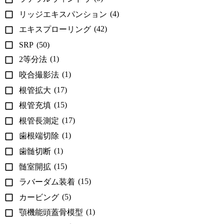
(4)
リッジエキスパンション
(42)
エキスプローリング
SRP
(50)
(1)
2等分法
(1)
咬合撮影法
(17)
根管拡大
(15)
根管充填
(17)
根管長測定
(1)
歯根端切除
(1)
歯髄切断
(15)
髄室開拡
(15)
ラバーダム装着
(5)
カービング
(1)
顎機能頭蓋骨模型