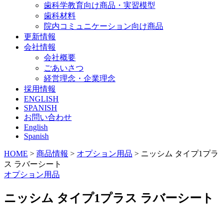
歯科学教育向け商品・実習模型
歯科材料
院内コミュニケーション向け商品
更新情報
会社情報
会社概要
ごあいさつ
経営理念・企業理念
採用情報
ENGLISH
SPANISH
お問い合わせ
English
Spanish
HOME
>
商品情報
>
オプション用品
>
ニッシム タイプ1プラ
ス ラバーシート
オプション用品
ニッシム タイプ1プラス ラバーシート