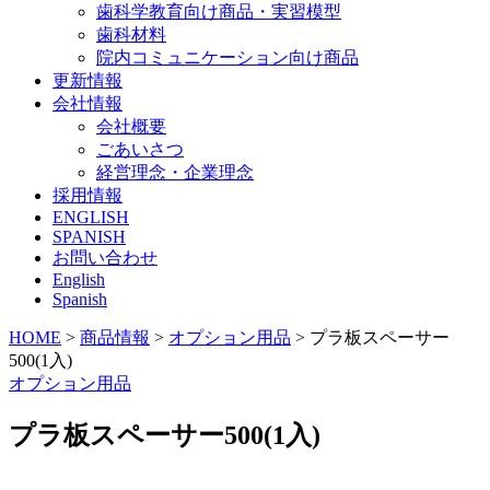
歯科学教育向け商品・実習模型
歯科材料
院内コミュニケーション向け商品
更新情報
会社情報
会社概要
ごあいさつ
経営理念・企業理念
採用情報
ENGLISH
SPANISH
お問い合わせ
English
Spanish
HOME
>
商品情報
>
オプション用品
>
プラ板スペーサー
500(1入)
オプション用品
プラ板スペーサー500(1入)