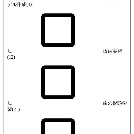
デル作成
(3)
抜歯実習
(12)
歯の形態学
習
(21)