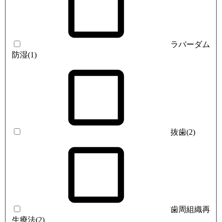
ラバーダム
防湿
(1)
抜歯
(2)
歯周組織再
生療法
(2)