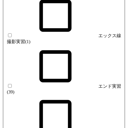
エックス線
撮影実習
(1)
エンド実習
(39)