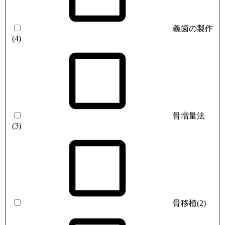
義歯の製作
(4)
骨増量法
(3)
骨移植
(2)