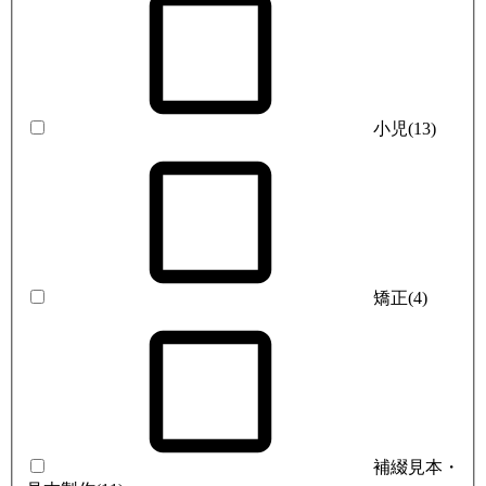
小児
(13)
矯正
(4)
補綴見本・