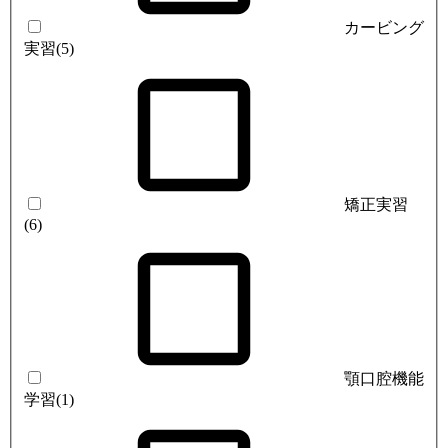
カービング
実習
(5)
矯正実習
(6)
顎口腔機能
学習
(1)