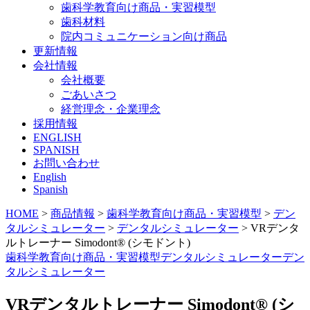
歯科学教育向け商品・実習模型
歯科材料
院内コミュニケーション向け商品
更新情報
会社情報
会社概要
ごあいさつ
経営理念・企業理念
採用情報
ENGLISH
SPANISH
お問い合わせ
English
Spanish
HOME
>
商品情報
>
歯科学教育向け商品・実習模型
>
デン
タルシミュレーター
>
デンタルシミュレーター
>
VRデンタ
ルトレーナー Simodont® (シモドント)
歯科学教育向け商品・実習模型
デンタルシミュレーター
デン
タルシミュレーター
VRデンタルトレーナー Simodont® (シ