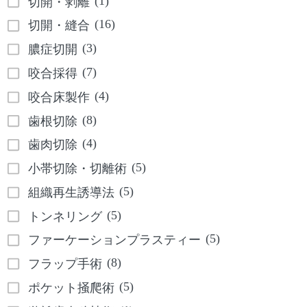
(1)
切開・剥離
(16)
切開・縫合
(3)
膿症切開
(7)
咬合採得
(4)
咬合床製作
(8)
歯根切除
(4)
歯肉切除
(5)
小帯切除・切離術
(5)
組織再生誘導法
(5)
トンネリング
(5)
ファーケーションプラスティー
(8)
フラップ手術
(5)
ポケット掻爬術