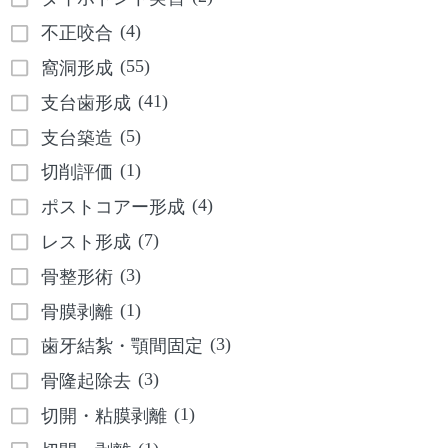
(4)
不正咬合
(55)
窩洞形成
(41)
支台歯形成
(5)
支台築造
(1)
切削評価
(4)
ポストコアー形成
(7)
レスト形成
(3)
骨整形術
(1)
骨膜剥離
(3)
歯牙結紮・顎間固定
(3)
骨隆起除去
(1)
切開・粘膜剥離